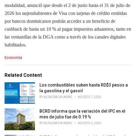
modalidad, anunció que desde el 2 de junio hasta el 31 de julio de
2026 los tarjetahabientes de Visa con tarjetas de crédito emitidas
por bancos dominicanos podrán acceder a un beneficio de
cashback de hasta un 10 % al pagar impuestos aduaneros, tanto en
las ventanillas de la DGA como a través de los canales digitales
habilitados.
C
Economía
a
t
e
Related Content
g
o
Los combustibles suben hasta RD$3 pesos a
r
la gasolina y el gasoil
i
BY
ALTAGRACIA ARIAS
AGOSTO 7, 2026
e
s
BCRD informa que la variación del IPC en el
:
mes de julio fue de 0.19 %
BY
ALTAGRACIA ARIAS
AGOSTO 6, 2026