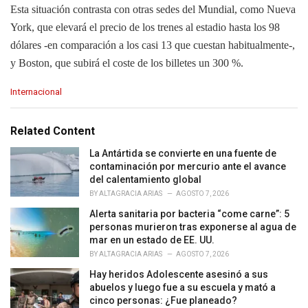
Esta situación contrasta con otras sedes del Mundial, como Nueva
York, que elevará el precio de los trenes al estadio hasta los 98
dólares -en comparación a los casi 13 que cuestan habitualmente-,
y Boston, que subirá el coste de los billetes un 300 %.
C
Internacional
a
t
e
Related Content
g
o
La Antártida se convierte en una fuente de
r
contaminación por mercurio ante el avance
i
del calentamiento global
e
BY
ALTAGRACIA ARIAS
AGOSTO 7, 2026
s
Alerta sanitaria por bacteria “come carne”: 5
:
personas murieron tras exponerse al agua de
mar en un estado de EE. UU.
BY
ALTAGRACIA ARIAS
AGOSTO 7, 2026
Hay heridos Adolescente asesinó a sus
abuelos y luego fue a su escuela y mató a
cinco personas: ¿Fue planeado?