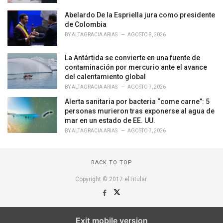
s
Abelardo De la Espriella jura como presidente
:
de Colombia
BY
ALTAGRACIA ARIAS
AGOSTO 8, 2026
La Antártida se convierte en una fuente de
contaminación por mercurio ante el avance
del calentamiento global
BY
ALTAGRACIA ARIAS
AGOSTO 7, 2026
Alerta sanitaria por bacteria “come carne”: 5
personas murieron tras exponerse al agua de
mar en un estado de EE. UU.
BY
ALTAGRACIA ARIAS
AGOSTO 7, 2026
BACK TO TOP
Copyright © 2017 elTitular.
Exit mobile version