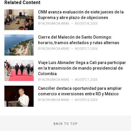
e
Related Content
g
o
CNM avanza evaluación de siete jueces de la
r
Suprema y abre plazo de objeciones
i
BY
ALTAGRACIA ARIAS
AGOSTO 8, 2026
e
s
Cierre del Malecón de Santo Domingo:
:
horario, tramos afectados y rutas alternas
BY
ALTAGRACIA ARIAS
AGOSTO 7, 2026
Viaje Luis Abinader llega a Cali para participar
en la transmisión de mando presidencial de
Colombia
BY
ALTAGRACIA ARIAS
AGOSTO 7, 2026
Canciller destaca oportunidad para ampliar
comercio e inversiones entre RD y México
BY
ALTAGRACIA ARIAS
AGOSTO 6, 2026
BACK TO TOP