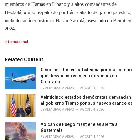
miembros de Hamás en Líbano y a altos comandantes de
Hezbolá, grupo respaldado por Irán y aliado del grupo palestino,
incluido su líder histórico Hasán Nasralá, asesinado en Beirut en
2024.
C
Internacional
a
t
e
Related Content
g
o
Cinco heridos en turbulencia por mal tiempo
r
que desvió una veintena de vuelos en
i
Colorado
e
BY
ALTAGRACIA ARIAS
AGOSTO 4, 2026
s
Veinticinco estados demócratas demandan
:
al gobierno Trump por sus nuevos aranceles
BY
ALTAGRACIA ARIAS
AGOSTO 4, 2026
Volcán de Fuego mantiene en alerta a
Guatemala
BY
ALTAGRACIA ARIAS
AGOSTO 4, 2026