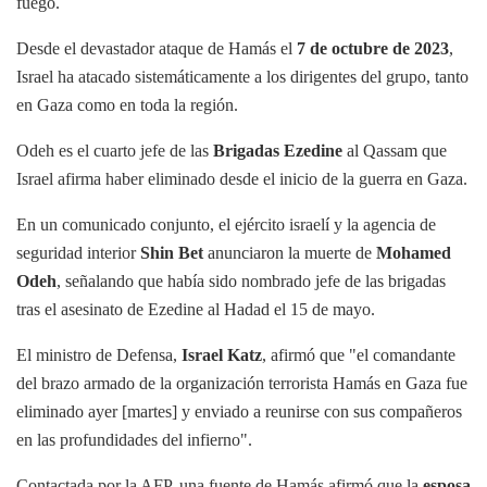
fuego.
Desde el devastador ataque de Hamás el
7 de octubre de 2023
,
Israel ha atacado sistemáticamente a los dirigentes del grupo, tanto
en Gaza como en toda la región.
Odeh es el cuarto jefe de las
Brigadas Ezedine
al Qassam que
Israel afirma haber eliminado desde el inicio de la guerra en Gaza.
En un comunicado conjunto, el ejército israelí y la agencia de
seguridad interior
Shin Bet
anunciaron la muerte de
Mohamed
Odeh
, señalando que había sido nombrado jefe de las brigadas
tras el asesinato de Ezedine al Hadad el 15 de mayo.
El ministro de Defensa,
Israel Katz
, afirmó que "el comandante
del brazo armado de la organización terrorista Hamás en Gaza fue
eliminado ayer [martes] y enviado a reunirse con sus compañeros
en las profundidades del infierno".
Contactada por la AFP, una fuente de Hamás afirmó que la
esposa