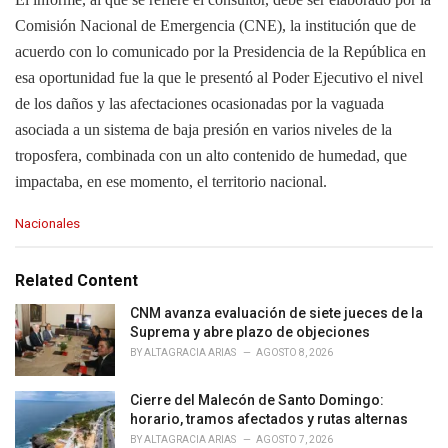
Comisión Nacional de Emergencia (CNE), la institución que de
acuerdo con lo comunicado por la Presidencia de la República en
esa oportunidad fue la que le presentó al Poder Ejecutivo el nivel
de los daños y las afectaciones ocasionadas por la vaguada
asociada a un sistema de baja presión en varios niveles de la
troposfera, combinada con un alto contenido de humedad, que
impactaba, en ese momento, el territorio nacional.
C
Nacionales
a
t
e
Related Content
g
o
CNM avanza evaluación de siete jueces de la
r
Suprema y abre plazo de objeciones
i
BY
ALTAGRACIA ARIAS
AGOSTO 8, 2026
e
s
Cierre del Malecón de Santo Domingo:
:
horario, tramos afectados y rutas alternas
BY
ALTAGRACIA ARIAS
AGOSTO 7, 2026