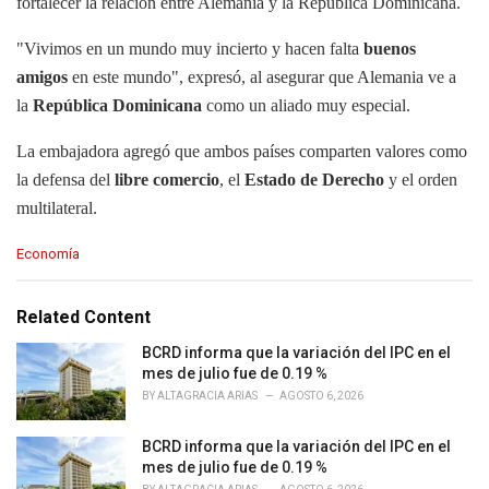
fortalecer la relación entre Alemania y la República
Dominicana.
"Vivimos en un mundo muy incierto y hacen falta
buenos
amigos
en este mundo", expresó, al asegurar que Alemania ve a
la
República Dominicana
como un aliado muy especial.
La embajadora agregó que ambos países comparten valores como
la defensa del
libre comercio
, el
Estado de Derecho
y el orden
multilateral.
C
Economía
a
t
e
Related Content
g
o
BCRD informa que la variación del IPC en el
r
mes de julio fue de 0.19 %
i
BY
ALTAGRACIA ARIAS
AGOSTO 6, 2026
e
s
BCRD informa que la variación del IPC en el
:
mes de julio fue de 0.19 %