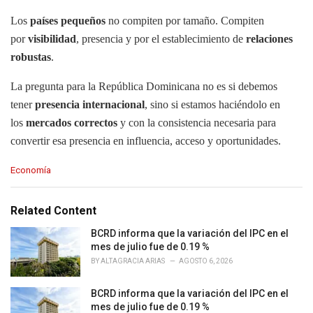
Los
países pequeños
no compiten por tamaño. Compiten
por
visibilidad
, presencia y por el establecimiento de
relaciones
robustas
.
La pregunta para la República Dominicana no es si debemos
tener
presencia internacional
, sino si estamos haciéndolo en
los
mercados correctos
y con la consistencia necesaria para
convertir esa presencia en influencia, acceso y oportunidades.
C
Economía
a
t
e
Related Content
g
o
BCRD informa que la variación del IPC en el
r
mes de julio fue de 0.19 %
i
BY
ALTAGRACIA ARIAS
AGOSTO 6, 2026
e
s
BCRD informa que la variación del IPC en el
:
mes de julio fue de 0.19 %