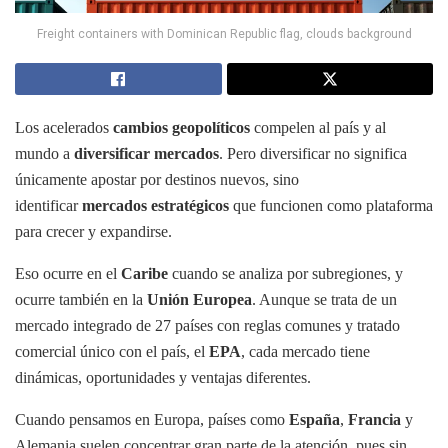
Freight containers with Dominican Republic flag, clouds background
Los acelerados
cambios geopolíticos
compelen al país y al
mundo a
diversificar mercados
. Pero diversificar no significa
únicamente apostar por destinos nuevos, sino
identificar
mercados estratégicos
que funcionen como plataforma
para crecer y expandirse.
Eso ocurre en el
Caribe
cuando se analiza por subregiones, y
ocurre también en la
Unión Europea
. Aunque se trata de un
mercado integrado de 27 países con reglas comunes y tratado
comercial único con el país, el
EPA
, cada mercado tiene
dinámicas, oportunidades y ventajas diferentes.
Cuando pensamos en Europa, países como
España
,
Francia
y
Alemania suelen concentrar gran parte de la atención, pues sin