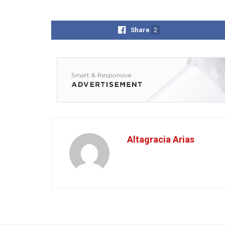
Share
2
Altagracia Arias