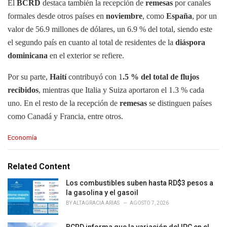
El
BCRD
destaca también la recepción de
remesas
por canales
formales desde otros países en
noviembre
, como
España
, por un
valor de 56.9 millones de dólares, un 6.9 % del total, siendo este
el segundo país en cuanto al total de residentes de la
diáspora
dominicana
en el exterior se refiere.
Por su parte,
Haití
contribuyó con 1
.5 % del total de flujos
recibidos
, mientras que Italia y Suiza aportaron el 1.3 % cada
uno. En el resto de la recepción de
remesas
se distinguen países
como Canadá y Francia, entre otros.
C
Economía
a
t
e
Related Content
g
o
Los combustibles suben hasta RD$3 pesos a
r
la gasolina y el gasoil
i
BY
ALTAGRACIA ARIAS
AGOSTO 7, 2026
e
s
BCRD informa que la variación del IPC en el