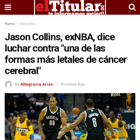
Home
Deportes
Jason Collins, exNBA, dice
luchar contra "una de las
formas más letales de cáncer
cerebral"
By
Altagracia Arias
8 meses Ago