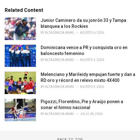
t
e
Related Content
g
o
Junior Caminero da su jonrón 33 y Tampa
r
blanquea a los Rockies
i
BY
ALTAGRACIA ARIAS
AGOSTO 6, 2026
e
s
Dominicana vence a PR y conquista oro en
:
baloncesto femenino
BY
ALTAGRACIA ARIAS
AGOSTO 4, 2026
Melenciano y Marileidy empujan fuerte y dan a
RD oro y récord en relevo mixto 4X400
BY
ALTAGRACIA ARIAS
AGOSTO 4, 2026
Pigozzi, Florentino, Pie y Araújo ponen a
sonar el himno nacional
BY
ALTAGRACIA ARIAS
JULIO 28, 2026
BACK TO TOP