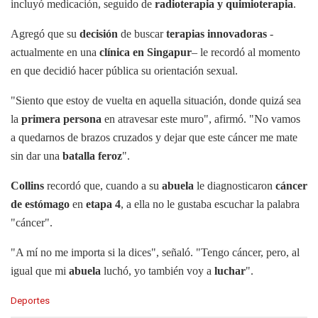
incluyó medicación, seguido de
radioterapia y quimioterapia
.
Agregó que su
decisión
de buscar
terapias innovadoras
-
actualmente en una
clínica en Singapur
– le recordó al momento
en que decidió hacer pública su orientación sexual.
"Siento que estoy de vuelta en aquella situación, donde quizá sea
la
primera persona
en atravesar este muro", afirmó. "No vamos
a quedarnos de brazos cruzados y dejar que este cáncer me mate
sin dar una
batalla feroz
".
Collins
recordó que, cuando a su
abuela
le diagnosticaron
cáncer
de estómago
en
etapa 4
, a ella no le gustaba escuchar la palabra
"cáncer".
"A mí no me importa si la dices", señaló. "Tengo cáncer, pero, al
igual que mi
abuela
luchó, yo también voy a
luchar
".
C
Deportes
a