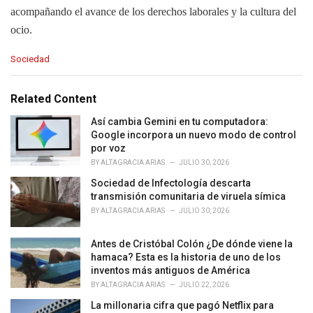
acompañando el avance de los derechos laborales y la cultura del
ocio.
C
Sociedad
a
t
e
Related Content
g
o
Así cambia Gemini en tu computadora:
r
Google incorpora un nuevo modo de control
i
por voz
e
BY
ALTAGRACIA ARIAS
JULIO 30, 2026
s
Sociedad de Infectología descarta
:
transmisión comunitaria de viruela símica
BY
ALTAGRACIA ARIAS
JULIO 30, 2026
Antes de Cristóbal Colón ¿De dónde viene la
hamaca? Esta es la historia de uno de los
inventos más antiguos de América
BY
ALTAGRACIA ARIAS
JULIO 22, 2026
La millonaria cifra que pagó Netflix para