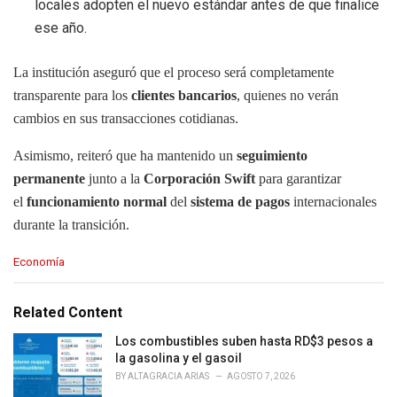
locales adopten el nuevo estándar antes de que finalice
ese año.
La institución aseguró que el proceso será completamente
transparente para los
clientes bancarios
, quienes no verán
cambios en sus transacciones cotidianas.
Asimismo, reiteró que ha mantenido un
seguimiento
permanente
junto a la
Corporación Swift
para garantizar
el
funcionamiento normal
del
sistema de pagos
internacionales
durante la transición.
C
Economía
a
t
e
Related Content
g
o
Los combustibles suben hasta RD$3 pesos a
r
la gasolina y el gasoil
i
BY
ALTAGRACIA ARIAS
AGOSTO 7, 2026
e