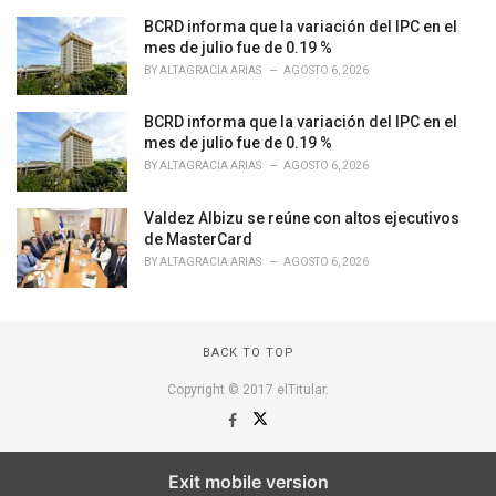
s
BCRD informa que la variación del IPC en el
:
mes de julio fue de 0.19 %
BY
ALTAGRACIA ARIAS
AGOSTO 6, 2026
BCRD informa que la variación del IPC en el
mes de julio fue de 0.19 %
BY
ALTAGRACIA ARIAS
AGOSTO 6, 2026
Valdez Albizu se reúne con altos ejecutivos
de MasterCard
BY
ALTAGRACIA ARIAS
AGOSTO 6, 2026
BACK TO TOP
Copyright © 2017 elTitular.
Exit mobile version