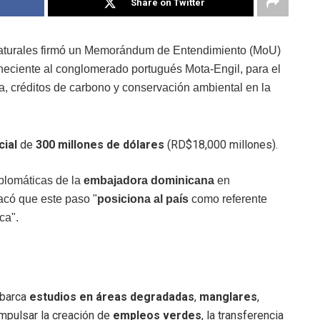
Share on Twitter
turales firmó un Memorándum de Entendimiento (MoU)
eciente al conglomerado portugués Mota-Engil, para el
a, créditos de carbono y conservación ambiental en la
cial
de
300 millones de dólares
(RD$18,000 millones).
iplomáticas de la
embajadora dominicana
en
acó que este paso "
posiciona al país
como referente
ca".
abarca
estudios en áreas degradadas
,
manglares
,
mpulsar la creación de
empleos verdes
, la transferencia