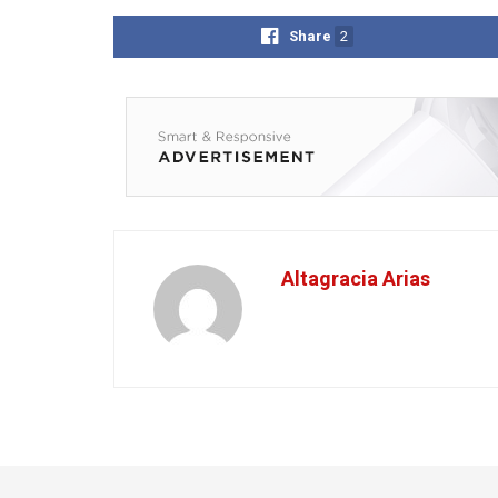
Share
2
Altagracia Arias