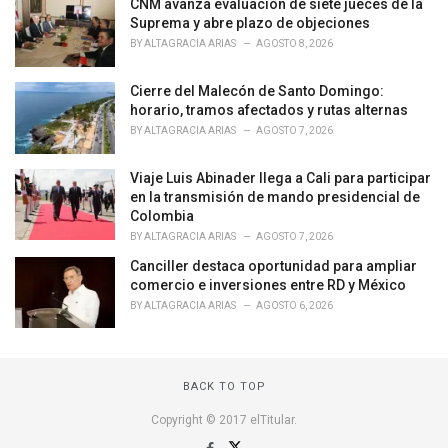
o
CNM avanza evaluación de siete jueces de la
r
Suprema y abre plazo de objeciones
i
BY
ALTAGRACIA ARIAS
AGOSTO 8, 2026
e
s
Cierre del Malecón de Santo Domingo:
:
horario, tramos afectados y rutas alternas
BY
ALTAGRACIA ARIAS
AGOSTO 7, 2026
Viaje Luis Abinader llega a Cali para participar
en la transmisión de mando presidencial de
Colombia
BY
ALTAGRACIA ARIAS
AGOSTO 7, 2026
Canciller destaca oportunidad para ampliar
comercio e inversiones entre RD y México
BY
ALTAGRACIA ARIAS
AGOSTO 6, 2026
BACK TO TOP
Copyright © 2017 elTitular.