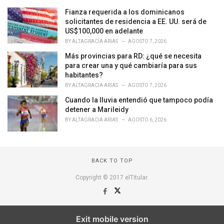
s
Fianza requerida a los dominicanos
:
solicitantes de residencia a EE. UU. será de
US$100,000 en adelante
BY
ALTAGRACIA ARIAS
AGOSTO 7, 2026
Más provincias para RD: ¿qué se necesita
para crear una y qué cambiaría para sus
habitantes?
BY
ALTAGRACIA ARIAS
AGOSTO 7, 2026
Cuando la lluvia entendió que tampoco podía
detener a Marileidy
BY
ALTAGRACIA ARIAS
AGOSTO 6, 2026
BACK TO TOP
Copyright © 2017 elTitular.
Exit mobile version