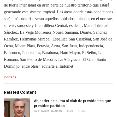
de fuerte intensidad en gran parte de nuestro territorio que estará
generando este sistema tropical. Las áreas donde estas condiciones
serán más notorias serán aquellos poblados ubicados en el noreste,
sureste, suroeste y la cordillera Central, es decir: María Trinidad
Sánchez, La Vega Monseñor Nouel, Samaná, Duarte, Sánchez
Ramírez, Hermanas Mirabal, Espaillat, San Cristóbal, San José de
Ocoa, Monte Plata, Peravia, Azua, San Juan, Independencia,
Bahoruco, Pedernales, Barahona, Hato Mayor, El Seibo, La
Romana, San Pedro de Macorís, La Altagracia, El Gran Santo
Domingo, entre otras” advierte el Indomet
C
Portada
a
t
e
Related Content
g
o
Abinader se suma al club de presidentes que
r
presiden partidos
i
BY
ALTAGRACIA ARIAS
AGOSTO 8, 2026
e