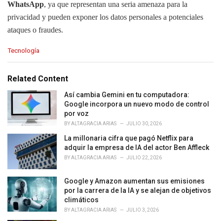
WhatsApp
, ya que representan una seria amenaza para la
privacidad y pueden exponer los datos personales a potenciales
ataques o fraudes.
C
Tecnología
a
t
e
Related Content
g
o
Así cambia Gemini en tu computadora:
r
Google incorpora un nuevo modo de control
i
por voz
e
BY
ALTAGRACIA ARIAS
JULIO 30, 2026
s
La millonaria cifra que pagó Netflix para
:
adquir la empresa de IA del actor Ben Affleck
BY
ALTAGRACIA ARIAS
JULIO 22, 2026
Google y Amazon aumentan sus emisiones
por la carrera de la IA y se alejan de objetivos
climáticos
BY
ALTAGRACIA ARIAS
JULIO 3, 2026