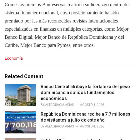
Con estos premios Banreservas reafirma su liderazgo dentro del
sistema financiero nacional, cuyo posicionamiento ha sido
premiado por las más reconocidas revistas internacionales
especializadas en finanzas en múltiples categorías, como Mejor
Banco Digital, Mejor Banco de República Dominicana y del
Caribe, Mejor Banco para Pymes, entre otros.
C
Economía
a
t
e
Related Content
g
o
Banco Central atribuye la fortaleza del peso
r
dominicano a sólidos fundamentos
i
económicos
e
BY
ALTAGRACIA ARIAS
AGOSTO 4, 2026
s
República Dominicana recibe a 7.7 millones
:
de visitantes a julio de este año
BY
ALTAGRACIA ARIAS
AGOSTO 4, 2026