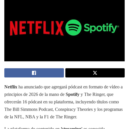
Netflix
ha anunciado que agregará pódcast en formato de vídeo a
principios de 2026 de la mano de
Spotify
y The Ringer, que
ofrecerán 16 pódcast en su plataforma, incluyendo títulos como
The Bill Simmons Podcast, Conspiracy Theories y los programas
de la NFL, NBA y la F1 de The Ringer.
La plataforma de contenido en
’streaming'
es conocida