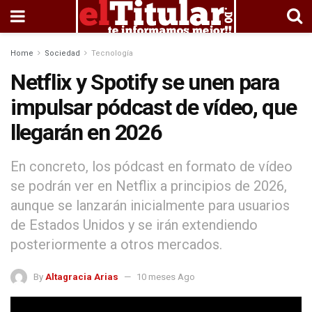
Home
Sociedad
Tecnología
Netflix y Spotify se unen para
impulsar pódcast de vídeo, que
llegarán en 2026
En concreto, los pódcast en formato de vídeo
se podrán ver en Netflix a principios de 2026,
aunque se lanzarán inicialmente para usuarios
de Estados Unidos y se irán extendiendo
posteriormente a otros mercados.
By
Altagracia Arias
10 meses Ago