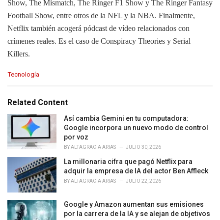
Show, The Mismatch, The Ringer F1 Show y The Ringer Fantasy
Football Show, entre otros de la NFL y la NBA. Finalmente,
Netflix también acogerá pódcast de vídeo relacionados con
crímenes reales. Es el caso de Conspiracy Theories y Serial
Killers.
C
Tecnología
a
t
e
Related Content
g
o
Así cambia Gemini en tu computadora:
r
Google incorpora un nuevo modo de control
i
por voz
e
BY
ALTAGRACIA ARIAS
JULIO 30, 2026
s
La millonaria cifra que pagó Netflix para
:
adquir la empresa de IA del actor Ben Affleck
BY
ALTAGRACIA ARIAS
JULIO 22, 2026
Google y Amazon aumentan sus emisiones
por la carrera de la IA y se alejan de objetivos