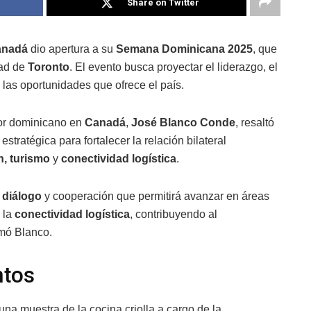
Share on Twitter
anadá
dio apertura a su
Semana Dominicana 2025
, que
dad de
Toronto
. El evento busca proyectar el liderazgo, el
 las oportunidades que ofrece el país.
or dominicano en
Canadá
,
José Blanco Conde
, resaltó
estratégica para fortalecer la relación bilateral
n, turismo
y
conectividad logística
.
 diálogo
y cooperación que permitirá avanzar en áreas
y la
conectividad logística
, contribuyendo al
irmó Blanco.
ntos
na muestra de la cocina criolla a cargo de la