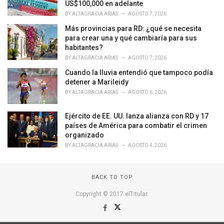
i
US$100,000 en adelante
e
BY
ALTAGRACIA ARIAS
AGOSTO 7, 2026
s
Más provincias para RD: ¿qué se necesita
:
para crear una y qué cambiaría para sus
habitantes?
BY
ALTAGRACIA ARIAS
AGOSTO 7, 2026
Cuando la lluvia entendió que tampoco podía
detener a Marileidy
BY
ALTAGRACIA ARIAS
AGOSTO 6, 2026
Ejército de EE. UU. lanza alianza con RD y 17
países de América para combatir el crimen
organizado
BY
ALTAGRACIA ARIAS
AGOSTO 4, 2026
BACK TO TOP
Copyright © 2017 elTitular.