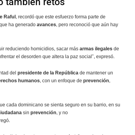
o también retos
e Raful
, recordó que este esfuerzo forma parte de
 que ha generado
avances
, pero reconoció que aún hay
r reduciendo homicidios, sacar más
armas ilegales
de
frentar el desorden que altera la paz social", expresó.
untad del
presidente de la República
de mantener un
erechos humanos
, con un enfoque de
prevención
,
que cada dominicano se sienta seguro en su barrio, en su
ciudadana
sin
prevención
, y no
regó.