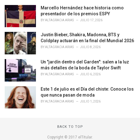
g
o
Marcello Hernández hace historia como
r
presentador de los premios ESPY
i
BY
ALTAGRACIA ARIAS
JULIO 17, 2026
e
s
Justin Bieber, Shakira, Madonna, BTS y
:
Coldplay actuarán en la final del Mundial 2026
BY
ALTAGRACIA ARIAS
JULIO 8, 2026
Un "jardín dentro del Garden": salen a la luz
más detalles de la boda de Taylor Swift
BY
ALTAGRACIA ARIAS
JULIO 6, 2026
Este 1 de julio es el Día del chiste: Conoce los
que nunca pasan de moda
BY
ALTAGRACIA ARIAS
JULIO 1, 2026
BACK TO TOP
Copyright © 2017 elTitular.