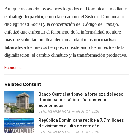
Aunque reconoció los avances logrados en Dominicana mediante
el
diálogo tripartito
, como la creación del Sistema Dominicano
de Seguridad Social y la concertación del Código de Trabajo,
enfatizó que enfrentar el fenómeno de la informalidad requiere
más que voluntad política: demanda adaptar las
normativas
laborales
a los nuevos tiempos, considerando los impactos de la
digitalización, el cambio climático y la transformación productiva.
C
Economía
a
t
e
Related Content
g
o
Banco Central atribuye la fortaleza del peso
r
dominicano a sólidos fundamentos
i
económicos
e
BY
ALTAGRACIA ARIAS
AGOSTO 4, 2026
s
República Dominicana recibe a 7.7 millones
:
de visitantes a julio de este año
BY
ALTAGRACIA ARIAS
AGOSTO 4, 2026