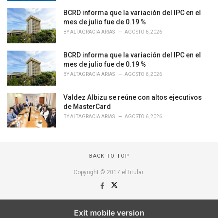
s
BCRD informa que la variación del IPC en el
:
mes de julio fue de 0.19 %
BY
ALTAGRACIA ARIAS
AGOSTO 6, 2026
BCRD informa que la variación del IPC en el
mes de julio fue de 0.19 %
BY
ALTAGRACIA ARIAS
AGOSTO 6, 2026
Valdez Albizu se reúne con altos ejecutivos
de MasterCard
BY
ALTAGRACIA ARIAS
AGOSTO 6, 2026
BACK TO TOP
Copyright © 2017 elTitular.
Exit mobile version