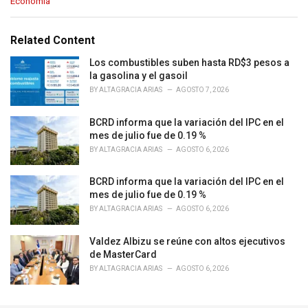
C
Economía
a
t
e
Related Content
g
o
Los combustibles suben hasta RD$3 pesos a
r
la gasolina y el gasoil
i
BY
ALTAGRACIA ARIAS
AGOSTO 7, 2026
e
s
BCRD informa que la variación del IPC en el
:
mes de julio fue de 0.19 %
BY
ALTAGRACIA ARIAS
AGOSTO 6, 2026
BCRD informa que la variación del IPC en el
mes de julio fue de 0.19 %
BY
ALTAGRACIA ARIAS
AGOSTO 6, 2026
Valdez Albizu se reúne con altos ejecutivos
de MasterCard
BY
ALTAGRACIA ARIAS
AGOSTO 6, 2026