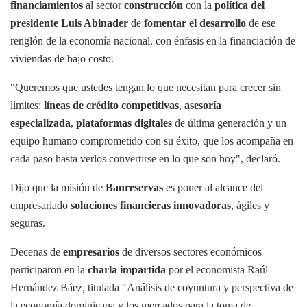
financiamientos
al sector
construcción
con la
política del
presidente Luis Abinader
de
fomentar el desarrollo
de ese
renglón de la economía nacional, con énfasis en la financiación de
viviendas de bajo costo.
"Queremos que ustedes tengan lo que necesitan para crecer sin
límites:
líneas de crédito competitivas
,
asesoría
especializada
,
plataformas digitales
de última generación y un
equipo humano comprometido con su éxito, que los acompaña en
cada paso hasta verlos convertirse en lo que son hoy", declaró.
Dijo que la misión de
Banreservas
es poner al alcance del
empresariado
soluciones financieras innovadoras
, ágiles y
seguras.
Decenas de
empresarios
de diversos sectores económicos
participaron en la
charla impartida
por el economista Raúl
Hernández Báez, titulada "Análisis de coyuntura y perspectiva de
la economía dominicana y los mercados para la toma de