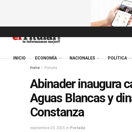
INICIO
ECONOMÍA
NACIONALES
POLÍTICA
Home
Portada
Abinader inaugura ca
Aguas Blancas y di
Constanza
septiembre 20, 2025
in
Portada