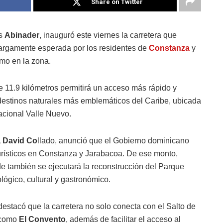
Share on Twitter
is
Abinader
, inauguró este viernes la carretera que
argamente esperada por los residentes de
Constanza
y
smo en la zona.
de 11.9 kilómetros permitirá un acceso más rápido y
destinos naturales más emblemáticos del Caribe, ubicada
acional Valle Nuevo.
, David Co
llado, anunció que el Gobierno dominicano
urísticos en Constanza y Jarabacoa. De ese monto,
 también se ejecutará la reconstrucción del Parque
ógico, cultural y gastronómico.
stacó que la carretera no solo conecta con el Salto de
 como
El Convento
, además de facilitar el acceso al