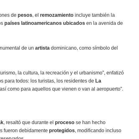
lones de
pesos
, el
remozamiento
incluye también la
os
países
latinoamericanos
ubicados
en la avenida de
umental de un
artista
dominicano, como símbolo del
rismo, la cultura, la recreación y el urbanismo”, enfatizó
para todos: los turistas, los residentes de
La
 así como para aquellos que vienen o van al aeropuerto”.
ak
, resaltó que durante el
proceso
se han hecho
les fueron debidamente
protegidos
, modificando incluso
eservarlos.