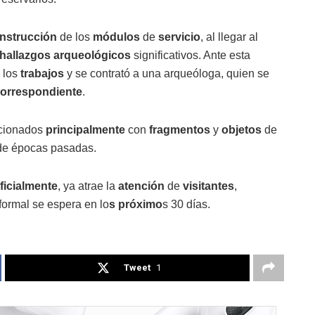
nstrucción
de los
módulos
de
servicio
, al llegar al
hallazgos
arqueológicos
significativos. Ante esta
 los
trabajos
y se contrató a una arqueóloga, quien se
orrespondiente
.
acionados
principalmente
con
fragmentos
y
objetos
de
e épocas pasadas.
ficialmente
, ya atrae la
atención
de
visitantes
,
formal se espera en lo
s próximo
s 30 días.
Tweet
1