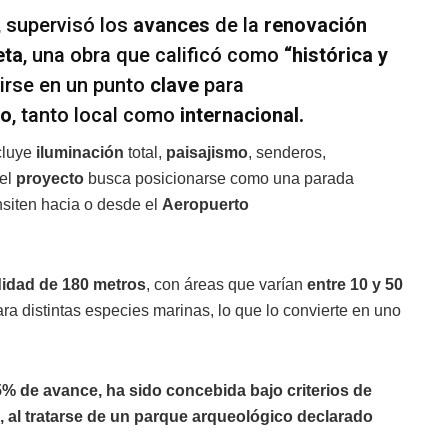
, supervisó los
avances
de la
renovación
eta
, una obra que calificó como
“histórica y
tirse en un punto
clave
para
mo
, tanto local como
internacional.
cluye
iluminación
total,
paisajismo
, senderos,
 el
proyecto
busca posicionarse como una parada
nsiten hacia o desde el
Aeropuerto
idad de 180 metros
, con áreas que varían
entre 10 y 50
ara distintas especies marinas, lo que lo convierte en uno
% de avance, ha sido concebida bajo criterios de
l, al tratarse de un parque arqueológico declarado