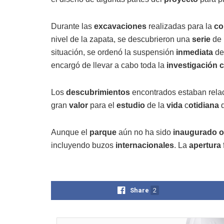
Durante las
excavaciones
realizadas para la
co
nivel de la zapata, se descubrieron una
serie
de
situación, se ordenó la suspensión
inmediata
de
encargó de llevar a cabo toda la
investigación
c
Los
descubrimientos
encontrados estaban rel
gran
valor
para el
estudio
de la
vida
c
otidiana
d
Aunque el
parque
aún no ha sido
inaugurado
o
incluyendo buzos
internacionales
. La
apertura
Share
2