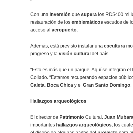
Con una
inversión
que
supera
los RD$400 mil
restauración de los
emblemáticos
escudos de l
acceso al
aeropuerto
.
Además, está previsto instalar una
escultura
mon
progreso y la
visión cultural
del país.
“Esto es más que un parque. Aquí se integran el tu
Collado. “Estamos recuperando espacios públicos 
Caleta
,
Boca Chica
y el
Gran Santo Domingo
,
Hallazgos
arqueológicos
El director de
Patrimonio
Cultural,
Juan Mubar
importantes
hallazgos
arqueológicos
, los cua
el diseño de algunas partes del
proyecto
para pr