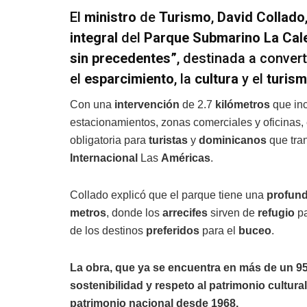
El
ministro
de
Turismo
,
David Collado
integral
del
Parque Submarino La Cal
sin precedentes”
, destinada a conver
el
esparcimiento
, la
cultura
y el
turis
Con una
intervención
de 2.7
kilómetros
que in
estacionamientos, zonas comerciales y oficinas,
obligatoria para
turistas
y
dominicanos
que tra
Internacional
Las
Américas
.
Collado explicó que el parque tiene una
profund
metros
, donde los
arrecifes
sirven de
refugio
p
de los destinos
preferidos
para el
buceo
.
La obra, que ya se encuentra en más de un 95
sostenibilidad y respeto al patrimonio cultura
patrimonio nacional desde 1968.