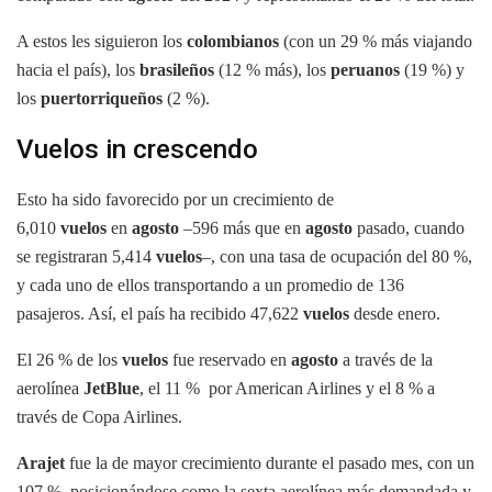
A estos les siguieron los
colombianos
(con un 29 % más viajando
hacia el país), los
brasileños
(12 % más), los
peruanos
(19 %) y
los
puertorriqueños
(2 %).
Vuelos in crescendo
Esto ha sido favorecido por un crecimiento de
6,010
vuelos
en
agosto
–596 más que en
agosto
pasado, cuando
se registraran 5,414
vuelos
–, con una tasa de ocupación del 80 %,
y cada uno de ellos transportando a un promedio de 136
pasajeros. Así, el país ha recibido 47,622
vuelos
desde enero.
El 26 % de los
vuelos
fue reservado en
agosto
a través de la
aerolínea
JetBlue
, el 11 % por American Airlines y el 8 % a
través de Copa Airlines.
Arajet
fue la de mayor crecimiento durante el pasado mes, con un
107 %, posicionándose como la sexta aerolínea más demandada y