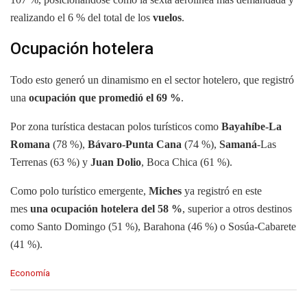
realizando el 6 % del total de los
vuelos
.
Ocupación hotelera
Todo esto generó un dinamismo en el sector hotelero, que registró
una
ocupación que promedió el 69 %
.
Por zona turística destacan polos turísticos como
Bayahíbe-La
Romana
(78 %),
Bávaro-Punta Cana
(74 %),
Samaná
-Las
Terrenas (63 %) y
Juan Dolio
, Boca Chica (61 %).
Como polo turístico emergente,
Miches
ya registró en este
mes
una ocupación hotelera del 58 %
, superior a otros destinos
como Santo Domingo (51 %), Barahona (46 %) o Sosúa-Cabarete
(41 %).
C
Economía
a
t