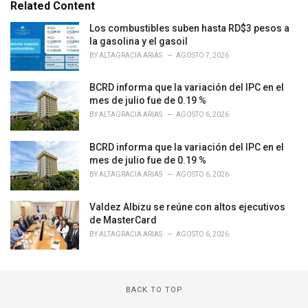
e
Related Content
g
o
Los combustibles suben hasta RD$3 pesos a
r
la gasolina y el gasoil
i
BY
ALTAGRACIA ARIAS
AGOSTO 7, 2026
e
s
BCRD informa que la variación del IPC en el
:
mes de julio fue de 0.19 %
BY
ALTAGRACIA ARIAS
AGOSTO 6, 2026
BCRD informa que la variación del IPC en el
mes de julio fue de 0.19 %
BY
ALTAGRACIA ARIAS
AGOSTO 6, 2026
Valdez Albizu se reúne con altos ejecutivos
de MasterCard
BY
ALTAGRACIA ARIAS
AGOSTO 6, 2026
BACK TO TOP