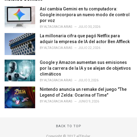
g
o
Así cambia Gemini en tu computadora:
r
Google incorpora un nuevo modo de control
i
por voz
e
BY
ALTAGRACIA ARIAS
JULIO 30, 2026
s
La millonaria cifra que pagó Netflix para
:
adquir la empresa de IA del actor Ben Affleck
BY
ALTAGRACIA ARIAS
JULIO 22, 2026
Google y Amazon aumentan sus emisiones
por la carrera de la IA y se alejan de objetivos
climáticos
BY
ALTAGRACIA ARIAS
JULIO 3, 2026
Nintendo anuncia un remake del juego "The
Legend of Zelda: Ocarina of Time"
BY
ALTAGRACIA ARIAS
JUNIO 9, 2026
BACK TO TOP
Copyright © 2017 elTitular.