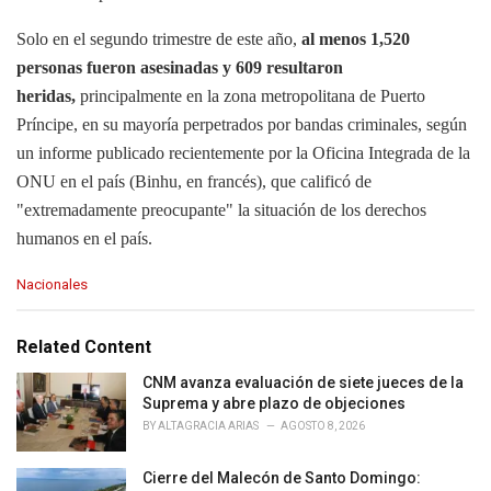
Solo en el segundo trimestre de este año,
al menos 1,520
personas fueron asesinadas y 609 resultaron
heridas,
principalmente en la zona metropolitana de Puerto
Príncipe, en su mayoría perpetrados por bandas criminales, según
un informe publicado recientemente por la Oficina Integrada de la
ONU en el país (Binhu, en francés), que calificó de
"extremadamente preocupante" la situación de los derechos
humanos en el país.
C
Nacionales
a
t
e
Related Content
g
o
CNM avanza evaluación de siete jueces de la
r
Suprema y abre plazo de objeciones
i
BY
ALTAGRACIA ARIAS
AGOSTO 8, 2026
e
s
Cierre del Malecón de Santo Domingo:
: