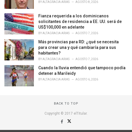
i
BY
ALTAGRACIA ARIAS
AGOSTO 8, 2026
e
s
Fianza requerida a los dominicanos
:
solicitantes de residencia a EE. UU. será de
US$100,000 en adelante
BY
ALTAGRACIA ARIAS
AGOSTO 7, 2026
Más provincias para RD: ¿qué se necesita
para crear una y qué cambiaría para sus
habitantes?
BY
ALTAGRACIA ARIAS
AGOSTO 7, 2026
Cuando la lluvia entendió que tampoco podía
detener a Marileidy
BY
ALTAGRACIA ARIAS
AGOSTO 6, 2026
BACK TO TOP
Copyright © 2017 elTitular.