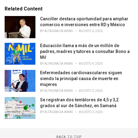
t
e
Related Content
g
o
Canciller destaca oportunidad para ampliar
r
comercio e inversiones entre RD y México
i
BY
ALTAGRACIA ARIAS
AGOSTO 6, 2026
e
s
Educación llama a más de un millón de
:
padres, madres y tutores a consultar Bono a
Mil
BY
ALTAGRACIA ARIAS
AGOSTO 4, 2026
Enfermedades cardiovasculares siguen
siendo la principal causa de muerte en
mujeres
BY
ALTAGRACIA ARIAS
AGOSTO 3, 2026
Se registran dos temblores de 4,5 y 3,2
grados al sur de Sánchez, en Samaná
BY
ALTAGRACIA ARIAS
AGOSTO 3, 2026
BACK TO TOP