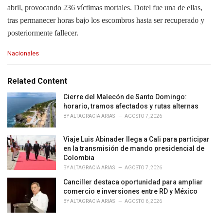
abril, provocando 236 víctimas mortales. Dotel fue una de ellas,
tras permanecer horas bajo los escombros hasta ser recuperado y
posteriormente fallecer.
C
Nacionales
a
t
e
Related Content
g
o
Cierre del Malecón de Santo Domingo:
r
horario, tramos afectados y rutas alternas
i
BY
ALTAGRACIA ARIAS
AGOSTO 7, 2026
e
s
Viaje Luis Abinader llega a Cali para participar
:
en la transmisión de mando presidencial de
Colombia
BY
ALTAGRACIA ARIAS
AGOSTO 7, 2026
Canciller destaca oportunidad para ampliar
comercio e inversiones entre RD y México
BY
ALTAGRACIA ARIAS
AGOSTO 6, 2026