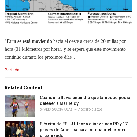
"
Erin se está moviendo
hacia el oeste a cerca de 20 millas por
hora (31 kilómetros por hora), y se espera que este movimiento
continúe durante los próximos días".
C
Portada
a
t
e
Related Content
g
o
Cuando la lluvia entendió que tampoco podía
r
detener a Marileidy
i
BY
ALTAGRACIA ARIAS
AGOSTO 6, 2026
e
s
Ejército de EE. UU. lanza alianza con RD y 17
:
países de América para combatir el crimen
organizado