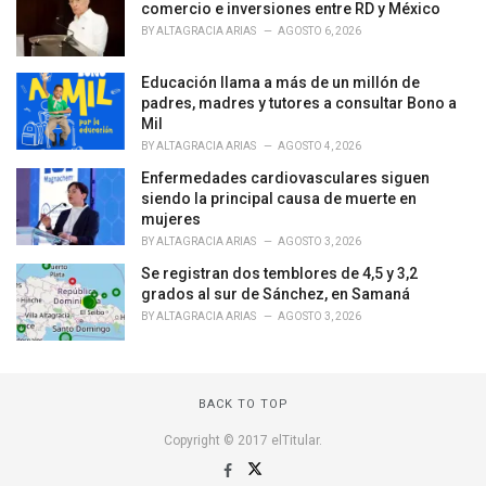
r
comercio e inversiones entre RD y México
i
BY
ALTAGRACIA ARIAS
AGOSTO 6, 2026
e
s
Educación llama a más de un millón de
:
padres, madres y tutores a consultar Bono a
Mil
BY
ALTAGRACIA ARIAS
AGOSTO 4, 2026
Enfermedades cardiovasculares siguen
siendo la principal causa de muerte en
mujeres
BY
ALTAGRACIA ARIAS
AGOSTO 3, 2026
Se registran dos temblores de 4,5 y 3,2
grados al sur de Sánchez, en Samaná
BY
ALTAGRACIA ARIAS
AGOSTO 3, 2026
BACK TO TOP
Copyright © 2017 elTitular.