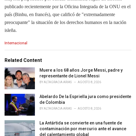
publicado recientemente por la Oficina Integrada de la ONU en el
país (Binhu, en francés), que calificó de "extremadamente
preocupante" la situación de los derechos humanos en la nación
isleña.
C
Internacional
a
t
e
Related Content
g
o
Muere a los 68 años Jorge Messi, padre y
r
representante de Lionel Messi
i
BY
ALTAGRACIA ARIAS
AGOSTO 8, 2026
e
s
Abelardo De la Espriella jura como presidente
:
de Colombia
BY
ALTAGRACIA ARIAS
AGOSTO 8, 2026
La Antártida se convierte en una fuente de
contaminación por mercurio ante el avance
del calentamiento global