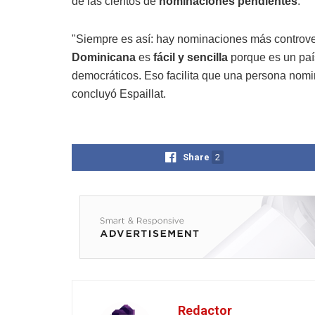
de las cientos de
nominaciones pendientes
.
"Siempre es así: hay nominaciones más controver
Dominicana
es
fácil y sencilla
porque es un paí
democráticos. Eso facilita que una persona nomi
concluyó Espaillat.
Share
2
Redactor