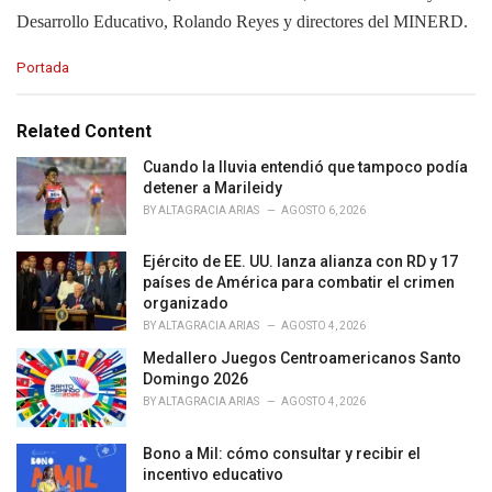
Desarrollo Educativo, Rolando Reyes y directores del MINERD.
C
Portada
a
t
e
Related Content
g
o
Cuando la lluvia entendió que tampoco podía
r
detener a Marileidy
i
BY
ALTAGRACIA ARIAS
AGOSTO 6, 2026
e
s
Ejército de EE. UU. lanza alianza con RD y 17
:
países de América para combatir el crimen
organizado
BY
ALTAGRACIA ARIAS
AGOSTO 4, 2026
Medallero Juegos Centroamericanos Santo
Domingo 2026
BY
ALTAGRACIA ARIAS
AGOSTO 4, 2026
Bono a Mil: cómo consultar y recibir el
incentivo educativo