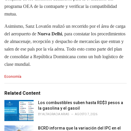
programa OEA de la contraparte y verificar la compatibilidad
mutua.
Asimismo, Sanz Lovatón realizó un recorrido por el área de carga
del aeropuerto de
Nueva Delhi
, para constatar los procedimientos
de almacenaje, recepción y despacho de mercancías que entran y
salen de ese país por la vía aérea. Todo esto como parte del plan
de consolidar a República Dominicana como un hub logístico de
clase mundial.
C
Economía
a
t
e
Related Content
g
o
Los combustibles suben hasta RD$3 pesos a
r
la gasolina y el gasoil
i
BY
ALTAGRACIA ARIAS
AGOSTO 7, 2026
e
s
BCRD informa que la variación del IPC en el
: