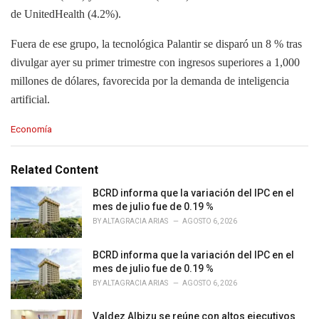
de UnitedHealth (4.2%).
Fuera de ese grupo, la tecnológica Palantir se disparó un 8 % tras
divulgar ayer su primer trimestre con ingresos superiores a 1,000
millones de dólares, favorecida por la demanda de inteligencia
artificial.
C
Economía
a
t
e
Related Content
g
o
BCRD informa que la variación del IPC en el
r
mes de julio fue de 0.19 %
i
BY
ALTAGRACIA ARIAS
AGOSTO 6, 2026
e
s
BCRD informa que la variación del IPC en el
:
mes de julio fue de 0.19 %
BY
ALTAGRACIA ARIAS
AGOSTO 6, 2026
Valdez Albizu se reúne con altos ejecutivos