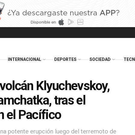
INTERNACIONAL
DEPORTES
SOCIEDAD
TECN
 volcán Klyuchevskoy,
amchatka, tras el
 el Pacífico
 una potente erupción luego del terremoto de