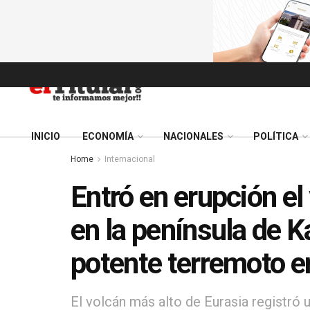
INICIO
ECONOMÍA
NACIONALES
POLÍTICA
Home
Internacional
Entró en erupción el
en la península de K
potente terremoto en
El volcán más alto de Eurasia registró