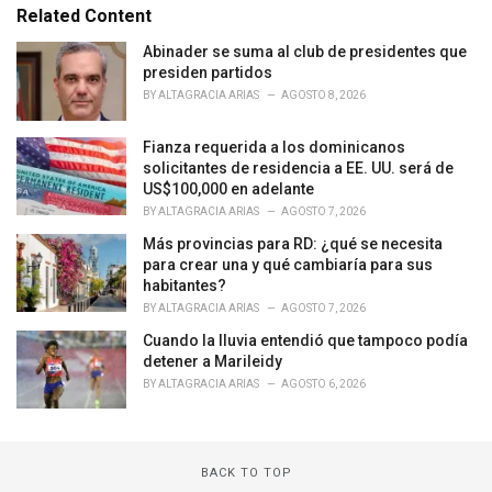
e
Related Content
g
o
Abinader se suma al club de presidentes que
r
presiden partidos
i
BY
ALTAGRACIA ARIAS
AGOSTO 8, 2026
e
s
Fianza requerida a los dominicanos
:
solicitantes de residencia a EE. UU. será de
US$100,000 en adelante
BY
ALTAGRACIA ARIAS
AGOSTO 7, 2026
Más provincias para RD: ¿qué se necesita
para crear una y qué cambiaría para sus
habitantes?
BY
ALTAGRACIA ARIAS
AGOSTO 7, 2026
Cuando la lluvia entendió que tampoco podía
detener a Marileidy
BY
ALTAGRACIA ARIAS
AGOSTO 6, 2026
BACK TO TOP