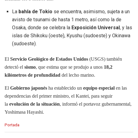
La
bahía de Tokio
se encuentra, asimismo, sujeta a un
avisto de tsunami de hasta 1 metro, así como la de
Osaka, donde se celebra la
Exposición Universal
, y las
islas de Shikoku (oeste), Kyushu (sudoeste) y Okinawa
(sudoeste).
El
Servicio Geológico de Estados Unidos
(USGS) también
detectó el
sismo
, que estima que se produjo a unos
18,2
kilómetros de profundidad
del lecho marino.
El
Gobierno japonés
ha establecido un
equipo especial
en las
dependencias del primer ministro, el Kantei, para seguir
la
evolución de la situación
, informó el portavoz gubernamental,
Yoshimasa Hayashi.
C
Portada
a
t