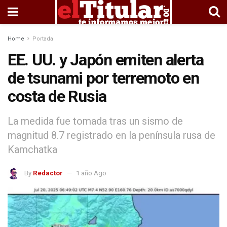
Home
Portada
EE. UU. y Japón emiten alerta
de tsunami por terremoto en
costa de Rusia
La medida fue tomada tras un sismo de
magnitud 8.7 registrado en la península rusa de
Kamchatka
By
Redactor
1 año Ago