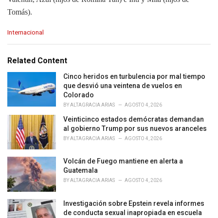
Tomás).
C
Internacional
a
t
e
Related Content
g
o
Cinco heridos en turbulencia por mal tiempo
r
que desvió una veintena de vuelos en
i
Colorado
e
BY
ALTAGRACIA ARIAS
AGOSTO 4, 2026
s
Veinticinco estados demócratas demandan
:
al gobierno Trump por sus nuevos aranceles
BY
ALTAGRACIA ARIAS
AGOSTO 4, 2026
Volcán de Fuego mantiene en alerta a
Guatemala
BY
ALTAGRACIA ARIAS
AGOSTO 4, 2026
Investigación sobre Epstein revela informes
de conducta sexual inapropiada en escuela