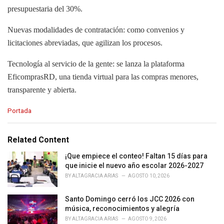
presupuestaria del 30%.
Nuevas modalidades de contratación: como convenios y
licitaciones abreviadas, que agilizan los procesos.
Tecnología al servicio de la gente: se lanza la plataforma
EficomprasRD, una tienda virtual para las compras menores,
transparente y abierta.
C
Portada
a
t
e
Related Content
g
o
¡Que empiece el conteo! Faltan 15 días para
r
que inicie el nuevo año escolar 2026-2027
i
BY
ALTAGRACIA ARIAS
AGOSTO 10, 2026
e
s
Santo Domingo cerró los JCC 2026 con
:
música, reconocimientos y alegría
BY
ALTAGRACIA ARIAS
AGOSTO 9, 2026