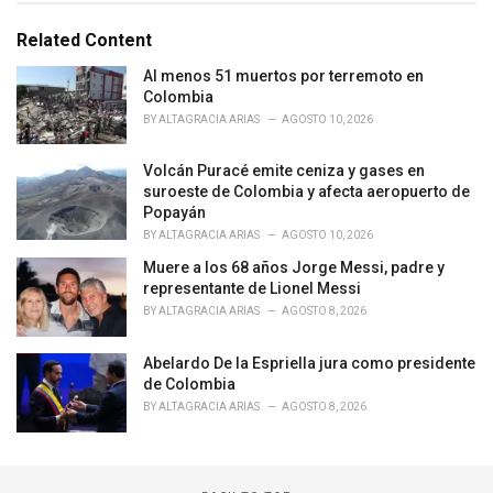
t
e
Related Content
g
o
Al menos 51 muertos por terremoto en
r
Colombia
i
BY
ALTAGRACIA ARIAS
AGOSTO 10, 2026
e
s
Volcán Puracé emite ceniza y gases en
:
suroeste de Colombia y afecta aeropuerto de
Popayán
BY
ALTAGRACIA ARIAS
AGOSTO 10, 2026
Muere a los 68 años Jorge Messi, padre y
representante de Lionel Messi
BY
ALTAGRACIA ARIAS
AGOSTO 8, 2026
Abelardo De la Espriella jura como presidente
de Colombia
BY
ALTAGRACIA ARIAS
AGOSTO 8, 2026