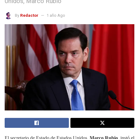
Unidos, Marco Rubio
By
Redactor
1 año Ago
El secretario de Estado de Estados Unidos,
Marco Rubio
, instó el