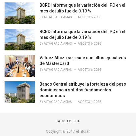
o
BCRD informa que la variación del IPC en el
r
mes de julio fue de 0.19 %
i
BY
ALTAGRACIA ARIAS
AGOSTO 6, 2026
e
s
BCRD informa que la variación del IPC en el
:
mes de julio fue de 0.19 %
BY
ALTAGRACIA ARIAS
AGOSTO 6, 2026
Valdez Albizu se reúne con altos ejecutivos
de MasterCard
BY
ALTAGRACIA ARIAS
AGOSTO 6, 2026
Banco Central atribuye la fortaleza del peso
dominicano a sólidos fundamentos
económicos
BY
ALTAGRACIA ARIAS
AGOSTO 4, 2026
BACK TO TOP
Copyright © 2017 elTitular.