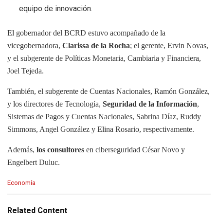
equipo de innovación.
El gobernador del BCRD estuvo acompañado de la
vicegobernadora,
Clarissa de la Rocha
; el gerente, Ervin Novas,
y el subgerente de Políticas Monetaria, Cambiaria y Financiera,
Joel Tejeda.
También, el subgerente de Cuentas Nacionales, Ramón González,
y los directores de Tecnología,
Seguridad de la Información
,
Sistemas de Pagos y Cuentas Nacionales, Sabrina Díaz, Ruddy
Simmons, Angel González y Elina Rosario, respectivamente.
Además,
los consultores
en ciberseguridad César Novo y
Engelbert Duluc.
C
Economía
a
t
e
Related Content
g