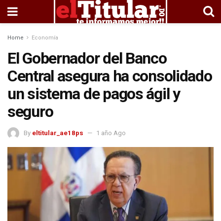
Home
Economía
El Gobernador del Banco
Central asegura ha consolidado
un sistema de pagos ágil y
seguro
By
eltitular_ae18ps
1 año Ago