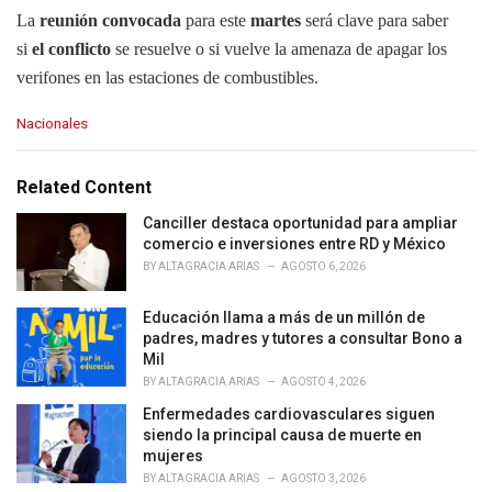
La
reunión convocada
para este
martes
será clave para saber
si
el conflicto
se resuelve o si vuelve la amenaza de apagar los
verifones en las estaciones de combustibles.
C
Nacionales
a
t
e
Related Content
g
o
Canciller destaca oportunidad para ampliar
r
comercio e inversiones entre RD y México
i
BY
ALTAGRACIA ARIAS
AGOSTO 6, 2026
e
s
Educación llama a más de un millón de
:
padres, madres y tutores a consultar Bono a
Mil
BY
ALTAGRACIA ARIAS
AGOSTO 4, 2026
Enfermedades cardiovasculares siguen
siendo la principal causa de muerte en
mujeres
BY
ALTAGRACIA ARIAS
AGOSTO 3, 2026