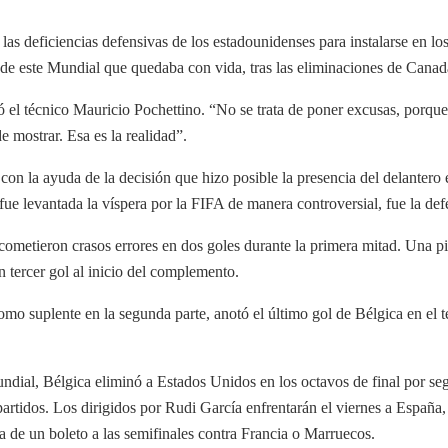
s deficiencias defensivas de los estadounidenses para instalarse en los
 de este Mundial que quedaba con vida, tras las eliminaciones de Cana
ó el técnico Mauricio Pochettino. “No se trata de poner excusas, porqu
 mostrar. Esa es la realidad”.
n la ayuda de la decisión que hizo posible la presencia del delantero 
 fue levantada la víspera por la FIFA de manera controversial, fue la def
ometieron crasos errores en dos goles durante la primera mitad. Una pif
un tercer gol al inicio del complemento.
o suplente en la segunda parte, anotó el último gol de Bélgica en el t
undial, Bélgica eliminó a Estados Unidos en los octavos de final por s
 partidos. Los dirigidos por Rudi García enfrentarán el viernes a Españ
a de un boleto a las semifinales contra Francia o Marruecos.