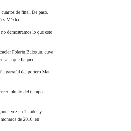
 cuartos de final. De paso,
dá y México.
e no demostramos lo que este
estelar Folarin Balogun, cuya
ensa la que flaqueó.
ia garrafal del portero Matt
ercer minuto del tiempo
egunda vez en 12 años y
a, monarca de 2010, en